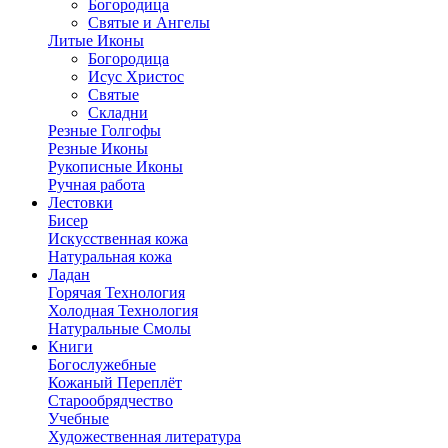
Богородица
Святые и Ангелы
Литые Иконы
Богородица
Исус Христос
Святые
Складни
Резные Голгофы
Резные Иконы
Рукописные Иконы
Ручная работа
Лестовки
Бисер
Искусственная кожа
Натуральная кожа
Ладан
Горячая Технология
Холодная Технология
Натуральные Смолы
Книги
Богослужебные
Кожаный Переплёт
Старообрядчество
Учебные
Художественная литература