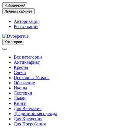
Избранное
0
Личный кабинет
Авторизация
Регистрация
Категории
Все категории
Антиквариат
Кресты
Свечи
Церковная Утварь
Облачение
Иконы
Лестовки
Ладан
Книги
Для Венчания
Традиционная одежда
Для Крещения
Для Погребения