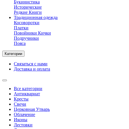
Букинистика
Исторические
Редкие Книги
Традиционная одежда
Косоворотки
Платки
Повойники Кички
Подручники
Пояса
Категории
Связаться с нами
Доставка и оплата
Все категории
Антиквариат
Кресты
Свечи
Церковная Утварь
Облачение
Иконы
Лестовки