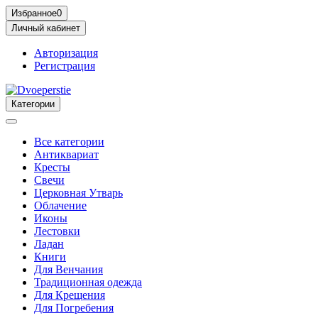
Избранное
0
Личный кабинет
Авторизация
Регистрация
Категории
Все категории
Антиквариат
Кресты
Свечи
Церковная Утварь
Облачение
Иконы
Лестовки
Ладан
Книги
Для Венчания
Традиционная одежда
Для Крещения
Для Погребения