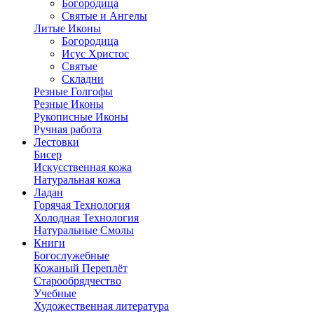
Богородица
Святые и Ангелы
Литые Иконы
Богородица
Исус Христос
Святые
Складни
Резные Голгофы
Резные Иконы
Рукописные Иконы
Ручная работа
Лестовки
Бисер
Искусственная кожа
Натуральная кожа
Ладан
Горячая Технология
Холодная Технология
Натуральные Смолы
Книги
Богослужебные
Кожаный Переплёт
Старообрядчество
Учебные
Художественная литература