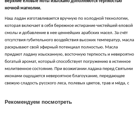
Верхние еловые ноты изыскано дополняются терпкостью
ночной магнолии.
Наш ладан изготавливается вручную по холодной технологии,
которая включает в себя бережное истирание
чистейшей еловой
смолы и добавление в нее ценнейших арабских масел. За счёт
отсутствия губительного воздействия высоких температур, масла
раскрывают свой эфирный потенциал полностью. Масла
придают ладану изысканную, восточную терпкость и невероятно
богатый аромат, который способствует погружению в истинное
молитвенное состояние. При возжигании ладана перед Святыми
иконами ощущается невероятное благоухание, передающее
свежую сладость русского леса, полевых цветов, трав и мёда, с
нотками восточного великолепия. При этом наш ладан не имеет
ничего общего с духами и прочей светской парфюмерии, а лишь
Рекомендуем посмотреть
напоминают о неземной сладости Рая…
Ладан Хвоя