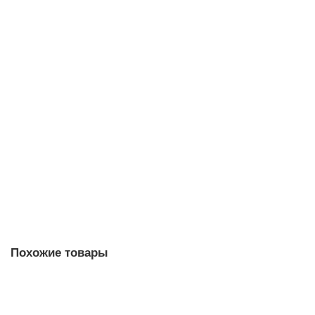
Кацея Старинная Большая
12 500 р.
Закончился
Похожие товары
Живица кедровая