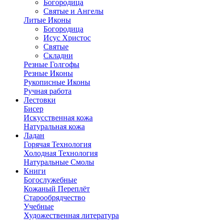
Богородица
Святые и Ангелы
Литые Иконы
Богородица
Исус Христос
Святые
Складни
Резные Голгофы
Резные Иконы
Рукописные Иконы
Ручная работа
Лестовки
Бисер
Искусственная кожа
Натуральная кожа
Ладан
Горячая Технология
Холодная Технология
Натуральные Смолы
Книги
Богослужебные
Кожаный Переплёт
Старообрядчество
Учебные
Художественная литература