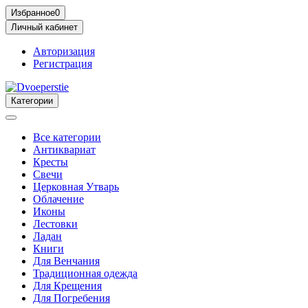
Избранное
0
Личный кабинет
Авторизация
Регистрация
Категории
Все категории
Антиквариат
Кресты
Свечи
Церковная Утварь
Облачение
Иконы
Лестовки
Ладан
Книги
Для Венчания
Традиционная одежда
Для Крещения
Для Погребения