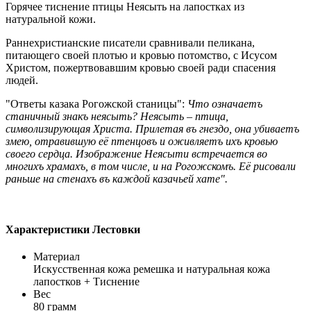
Горячее тиснение птицы Неясыть на лапостках из
натуральной кожи.
Раннехристианские писатели сравнивали пеликана,
питающего своей плотью и кровью потомство, с Исусом
Христом, пожертвовавшим кровью своей ради спасения
людей.
"Ответы казака Рогожской станицы":
Что означаетъ
станичный знакъ неясыть? Неясыть – птица,
символизирующая Христа. Прилетая въ гнездо, она убиваетъ
змею, отравившую её птенцовъ и оживляетъ ихъ кровью
своего сердца. Изображение Неясыти встречается во
многихъ храмахъ, в том числе, и на Рогожскомъ. Её рисовали
раньше на стенахъ въ каждой казачьей хате".
Характеристики Лестовки
Материал
Искусственная кожа ремешка и натуральная кожа
лапостков + Тиснение
Вес
80 грамм