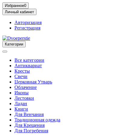
Избранное
0
Личный кабинет
Авторизация
Регистрация
Категории
Все категории
Антиквариат
Кресты
Свечи
Церковная Утварь
Облачение
Иконы
Лестовки
Ладан
Книги
Для Венчания
Традиционная одежда
Для Крещения
Для Погребения