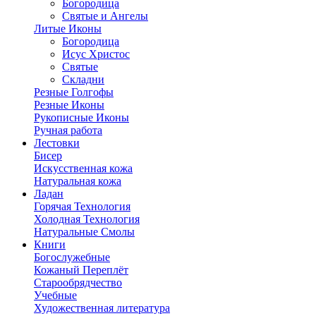
Богородица
Святые и Ангелы
Литые Иконы
Богородица
Исус Христос
Святые
Складни
Резные Голгофы
Резные Иконы
Рукописные Иконы
Ручная работа
Лестовки
Бисер
Искусственная кожа
Натуральная кожа
Ладан
Горячая Технология
Холодная Технология
Натуральные Смолы
Книги
Богослужебные
Кожаный Переплёт
Старообрядчество
Учебные
Художественная литература