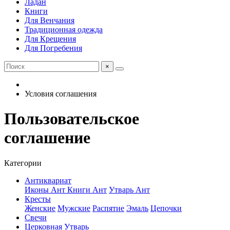
Ладан
Книги
Для Венчания
Традиционная одежда
Для Крещения
Для Погребения
×
Условия соглашения
Пользовательское
соглашение
Категории
Антиквариат
Иконы Ант
Книги Ант
Утварь Ант
Кресты
Женские
Мужские
Распятие
Эмаль
Цепочки
Свечи
Церковная Утварь