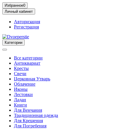
Избранное
0
Личный кабинет
Авторизация
Регистрация
Категории
Все категории
Антиквариат
Кресты
Свечи
Церковная Утварь
Облачение
Иконы
Лестовки
Ладан
Книги
Для Венчания
Традиционная одежда
Для Крещения
Для Погребения