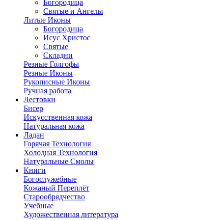
Богородица
Святые и Ангелы
Литые Иконы
Богородица
Исус Христос
Святые
Складни
Резные Голгофы
Резные Иконы
Рукописные Иконы
Ручная работа
Лестовки
Бисер
Искусственная кожа
Натуральная кожа
Ладан
Горячая Технология
Холодная Технология
Натуральные Смолы
Книги
Богослужебные
Кожаный Переплёт
Старообрядчество
Учебные
Художественная литература