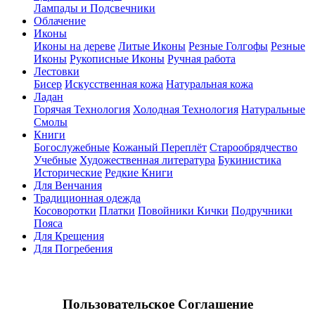
Лампады и Подсвечники
Облачение
Иконы
Иконы на дереве
Литые Иконы
Резные Голгофы
Резные
Иконы
Рукописные Иконы
Ручная работа
Лестовки
Бисер
Искусственная кожа
Натуральная кожа
Ладан
Горячая Технология
Холодная Технология
Натуральные
Смолы
Книги
Богослужебные
Кожаный Переплёт
Старообрядчество
Учебные
Художественная литература
Букинистика
Исторические
Редкие Книги
Для Венчания
Традиционная одежда
Косоворотки
Платки
Повойники Кички
Подручники
Пояса
Для Крещения
Для Погребения
Пользовательское Соглашение