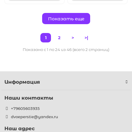
Показать еще
1
2
>
>|
Показано с 1 по 24 из 46 (всего 2 страниц)
Информация
Наши контакты
+79605603935
dvoeperstie@yandex.ru
Наш адрес