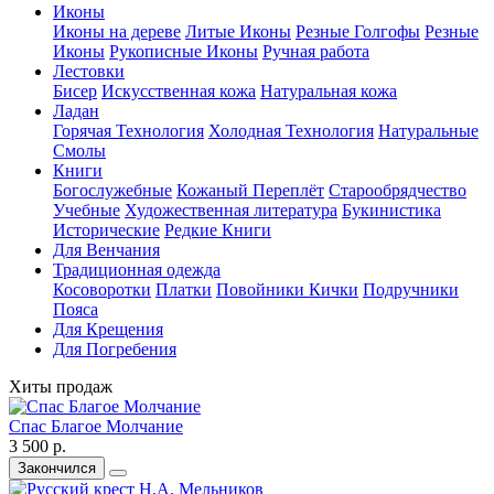
Иконы
Иконы на дереве
Литые Иконы
Резные Голгофы
Резные
Иконы
Рукописные Иконы
Ручная работа
Лестовки
Бисер
Искусственная кожа
Натуральная кожа
Ладан
Горячая Технология
Холодная Технология
Натуральные
Смолы
Книги
Богослужебные
Кожаный Переплёт
Старообрядчество
Учебные
Художественная литература
Букинистика
Исторические
Редкие Книги
Для Венчания
Традиционная одежда
Косоворотки
Платки
Повойники Кички
Подручники
Пояса
Для Крещения
Для Погребения
Хиты продаж
Спас Благое Молчание
3 500 р.
Закончился