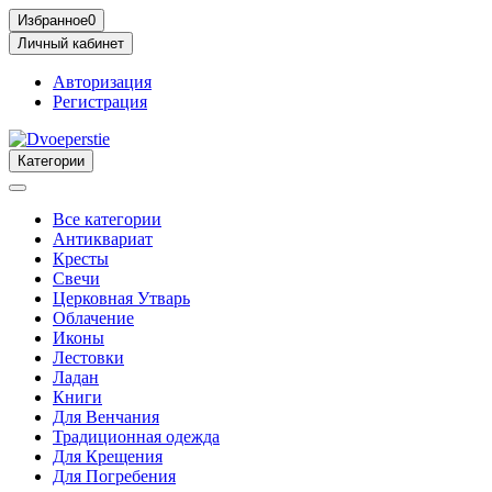
Избранное
0
Личный кабинет
Авторизация
Регистрация
Категории
Все категории
Антиквариат
Кресты
Свечи
Церковная Утварь
Облачение
Иконы
Лестовки
Ладан
Книги
Для Венчания
Традиционная одежда
Для Крещения
Для Погребения