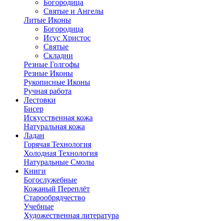
Богородица
Святые и Ангелы
Литые Иконы
Богородица
Исус Христос
Святые
Складни
Резные Голгофы
Резные Иконы
Рукописные Иконы
Ручная работа
Лестовки
Бисер
Искусственная кожа
Натуральная кожа
Ладан
Горячая Технология
Холодная Технология
Натуральные Смолы
Книги
Богослужебные
Кожаный Переплёт
Старообрядчество
Учебные
Художественная литература