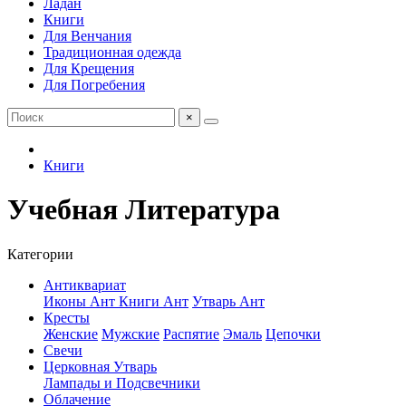
Ладан
Книги
Для Венчания
Традиционная одежда
Для Крещения
Для Погребения
×
Книги
Учебная Литература
Категории
Антиквариат
Иконы Ант
Книги Ант
Утварь Ант
Кресты
Женские
Мужские
Распятие
Эмаль
Цепочки
Свечи
Церковная Утварь
Лампады и Подсвечники
Облачение